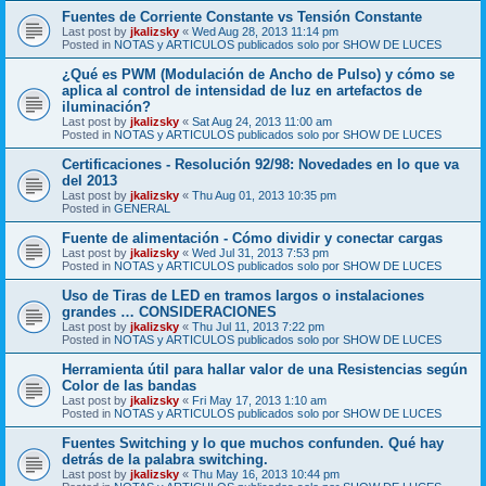
Fuentes de Corriente Constante vs Tensión Constante
Last post by
jkalizsky
«
Wed Aug 28, 2013 11:14 pm
Posted in
NOTAS y ARTICULOS publicados solo por SHOW DE LUCES
¿Qué es PWM (Modulación de Ancho de Pulso) y cómo se
aplica al control de intensidad de luz en artefactos de
iluminación?
Last post by
jkalizsky
«
Sat Aug 24, 2013 11:00 am
Posted in
NOTAS y ARTICULOS publicados solo por SHOW DE LUCES
Certificaciones - Resolución 92/98: Novedades en lo que va
del 2013
Last post by
jkalizsky
«
Thu Aug 01, 2013 10:35 pm
Posted in
GENERAL
Fuente de alimentación - Cómo dividir y conectar cargas
Last post by
jkalizsky
«
Wed Jul 31, 2013 7:53 pm
Posted in
NOTAS y ARTICULOS publicados solo por SHOW DE LUCES
Uso de Tiras de LED en tramos largos o instalaciones
grandes … CONSIDERACIONES
Last post by
jkalizsky
«
Thu Jul 11, 2013 7:22 pm
Posted in
NOTAS y ARTICULOS publicados solo por SHOW DE LUCES
Herramienta útil para hallar valor de una Resistencias según
Color de las bandas
Last post by
jkalizsky
«
Fri May 17, 2013 1:10 am
Posted in
NOTAS y ARTICULOS publicados solo por SHOW DE LUCES
Fuentes Switching y lo que muchos confunden. Qué hay
detrás de la palabra switching.
Last post by
jkalizsky
«
Thu May 16, 2013 10:44 pm