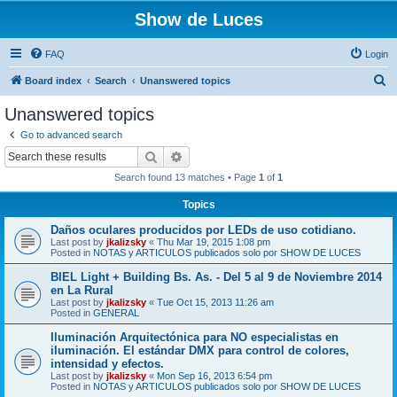
Show de Luces
FAQ
Login
S
Board index
Search
Unanswered topics
e
Unanswered topics
a
Go to advanced search
r
Search
Advanced search
c
Search found 13 matches • Page
1
of
1
h
Topics
Daños oculares producidos por LEDs de uso cotidiano.
Last post by
jkalizsky
«
Thu Mar 19, 2015 1:08 pm
Posted in
NOTAS y ARTICULOS publicados solo por SHOW DE LUCES
BIEL Light + Building Bs. As. - Del 5 al 9 de Noviembre 2014
en La Rural
Last post by
jkalizsky
«
Tue Oct 15, 2013 11:26 am
Posted in
GENERAL
Iluminación Arquitectónica para NO especialistas en
iluminación. El estándar DMX para control de colores,
intensidad y efectos.
Last post by
jkalizsky
«
Mon Sep 16, 2013 6:54 pm
Posted in
NOTAS y ARTICULOS publicados solo por SHOW DE LUCES