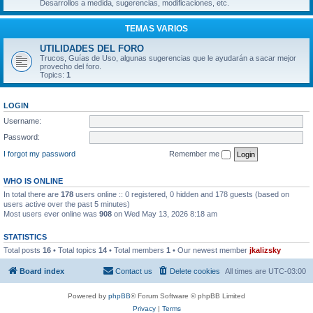
Desarrollos a medida, sugerencias, modificaciones, etc.
TEMAS VARIOS
UTILIDADES DEL FORO
Trucos, Guías de Uso, algunas sugerencias que le ayudarán a sacar mejor
provecho del foro.
Topics:
1
LOGIN
Username:
Password:
I forgot my password
Remember me
WHO IS ONLINE
In total there are
178
users online :: 0 registered, 0 hidden and 178 guests (based on
users active over the past 5 minutes)
Most users ever online was
908
on Wed May 13, 2026 8:18 am
STATISTICS
Total posts
16
• Total topics
14
• Total members
1
• Our newest member
jkalizsky
Board index
Contact us
Delete cookies
All times are
UTC-03:00
Powered by
phpBB
® Forum Software © phpBB Limited
Privacy
|
Terms