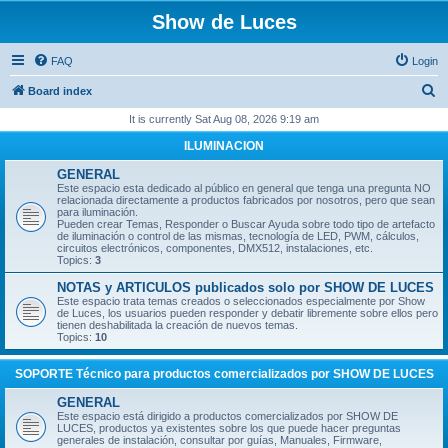
Show de Luces
FAQ
Login
S
Board index
e
It is currently Sat Aug 08, 2026 9:19 am
a
ILUMINACION
r
GENERAL
c
Este espacio esta dedicado al público en general que tenga una pregunta NO
relacionada directamente a productos fabricados por nosotros, pero que sean
h
para iluminación.
Pueden crear Temas, Responder o Buscar Ayuda sobre todo tipo de artefacto
de iluminación o control de las mismas, tecnología de LED, PWM, cálculos,
circuitos electrónicos, componentes, DMX512, instalaciones, etc.
Topics:
3
NOTAS y ARTICULOS publicados solo por SHOW DE LUCES
Este espacio trata temas creados o seleccionados especialmente por Show
de Luces, los usuarios pueden responder y debatir libremente sobre ellos pero
tienen deshabilitada la creación de nuevos temas.
Topics:
10
SOPORTE Técnico para productos comercializados por SHOW DE LUCES
GENERAL
Este espacio está dirigido a productos comercializados por SHOW DE
LUCES, productos ya existentes sobre los que puede hacer preguntas
generales de instalación, consultar por guías, Manuales, Firmware,